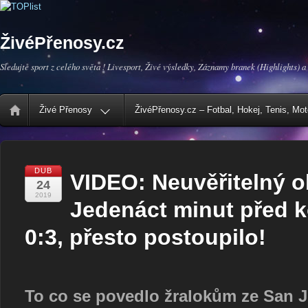
ŽivéPřenosy.cz
Sledujte sport z celého světa ! Livesport, Živé výsledky, Záznamy branek (Highlights) a
Živé Přenosy
ŽivéPřenosy.cz – Fotbal, Hokej, Tenis, Mo
DUB
VIDEO: Neuvěřitelný o
24
2019
Jedenáct minut před 
0:3, přesto postoupilo!
To co se povedlo žralokům ze San Jo