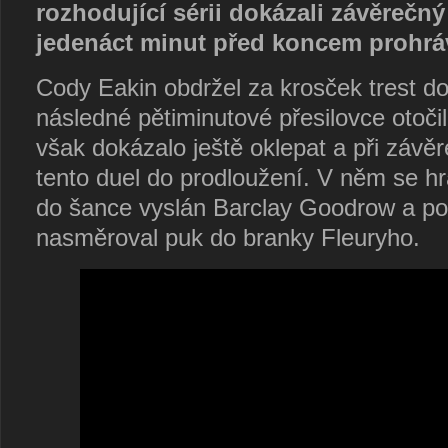
rozhodující sérii dokázali závěrečný
jedenáct minut před koncem prohráv
Cody Eakin obdržel za krosček trest d
následné pětiminutové přesilovce otoči
však dokázalo ještě oklepat a při závě
tento duel do prodloužení. V něm se hr
do šance vyslán Barclay Goodrow a po 
nasměroval puk do branky Fleuryho.