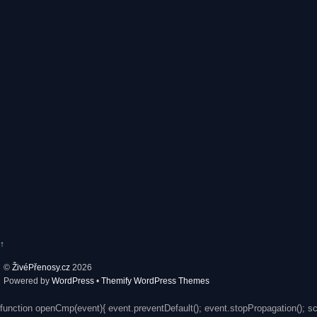
↑
©
ŽivéPřenosy.cz
2026
Powered by
WordPress
•
Themify WordPress Themes
function openCmp(event){ event.preventDefault(); event.stopPropagation(); s