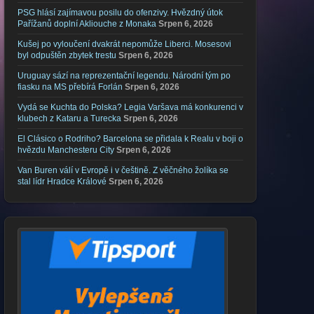
PSG hlásí zajímavou posilu do ofenzivy. Hvězdný útok
Pařížanů doplní Akliouche z Monaka
Srpen 6, 2026
Kušej po vyloučení dvakrát nepomůže Liberci. Mosesovi
byl odpuštěn zbytek trestu
Srpen 6, 2026
Uruguay sází na reprezentační legendu. Národní tým po
fiasku na MS přebírá Forlán
Srpen 6, 2026
Vydá se Kuchta do Polska? Legia Varšava má konkurenci v
klubech z Kataru a Turecka
Srpen 6, 2026
El Clásico o Rodriho? Barcelona se přidala k Realu v boji o
hvězdu Manchesteru City
Srpen 6, 2026
Van Buren válí v Evropě i v češtině. Z věčného žolíka se
stal lídr Hradce Králové
Srpen 6, 2026