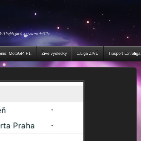
k (Highlights) a spoustu dalšího
enis, MotoGP, F1,
Živé výsledky
1.Liga ŽIVĚ
Tipsport Extraliga