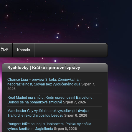
 Živě
Kontakt
Rychlovky | Krátké sportovní zprávy
Chance Liga – preview 3. kola: Zbrojovka hájí
neporazitelnost, Slovan bez vyloučeného dua
Srpen 7,
2026
Real Madrid má smůlu, Rodri upřednostnil Barcelonu.
Dohodl se na pohádkové smlouvě
Srpen 7, 2026
Manchester City vydělal na rok vysedávající dvojce.
Trafford je rekordní posilou Leedsu
Srpen 6, 2026
Rangers blíže souboji s Jabloncem. Polsku vylepšila
výhrou koeficient Jagiellonia
Srpen 6, 2026