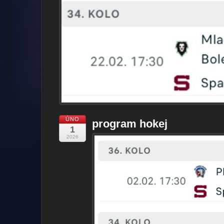
ÚNO
program hokej
1
2026