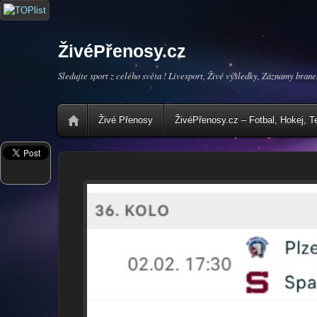
ŽivéPřenosy.cz
Sledujte sport z celého světa ! Livesport, Živé výsledky, Záznamy brane
Živé Přenosy
ŽivéPřenosy.cz – Fotbal, Hokej, T