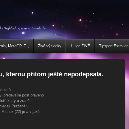
k (Highlights) a spoustu dalšího
enis, MotoGP, F1,
Živé výsledky
1.Liga ŽIVĚ
Tipsport Extraliga
lu, kterou přitom ještě nepodepsala.
 mistrů
yl především post pravého
uté karty a zranění
 hledají Pražané v
Michez (22) je a v jaké