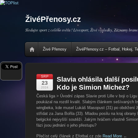
ŽivéPřenosy.cz
Sledujte sport z celého světa ! Livesport, Živé výsledky, Záznamy brane
Živé Přenosy
ŽivéPřenosy.cz – Fotbal, Hokej, T
SRP
Slavia ohlásila další posi
23
Kdo je Simion Michez?
2024
Česká liga > Úvodní zápas Slavie proti Lille v boji o Ligu
poukázal na rozdíl kvalit. Slabým článkem sešívaných b
wingbeka, kde musel Lukáš Masopust (31) po obdržení žl
střídat za Jana Bořila (33). Mladou posilu na kraj obrany
belgické nejvyšší soutěži. Jakým hráčem vlastně Simion 
fázi jsou jednání o jeho přestupu?
Přečíst celý článek z Efotbal.cz zde
Read More
←