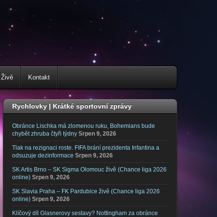
 Živě
Kontakt
Rychlovky | Krátké sportovní zprávy
Obránce Lischka má zlomenou ruku, Bohemians bude
chybět zhruba čtyři týdny
Srpen 9, 2026
Tlak na rezignaci roste. FIFA brání prezidenta Infantina a
odsuzuje dezinformace
Srpen 9, 2026
SK Artis Brno – SK Sigma Olomouc živě (Chance liga 2026
online)
Srpen 9, 2026
SK Slavia Praha – FK Pardubice živě (Chance liga 2026
online)
Srpen 9, 2026
Klíčový díl Glasnerovy sestavy? Nottingham za obránce