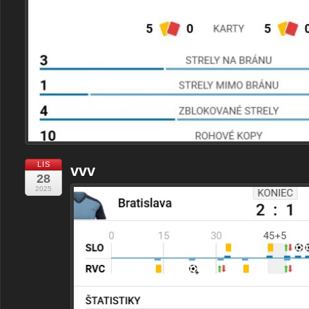
LIS
vvv
28
2025