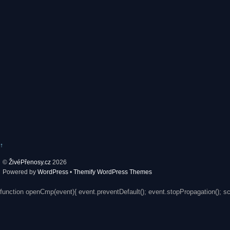
↑
©
ŽivéPřenosy.cz
2026
Powered by
WordPress
•
Themify WordPress Themes
function openCmp(event){ event.preventDefault(); event.stopPropagation(); s