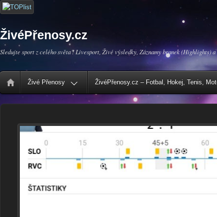
ŽivéPřenosy.cz
Sledujte sport z celého světa ! Livesport, Živé výsledky, Záznamy branek (Highlights) a
Živé Přenosy
ŽivéPřenosy.cz – Fotbal, Hokej, Tenis, Mo