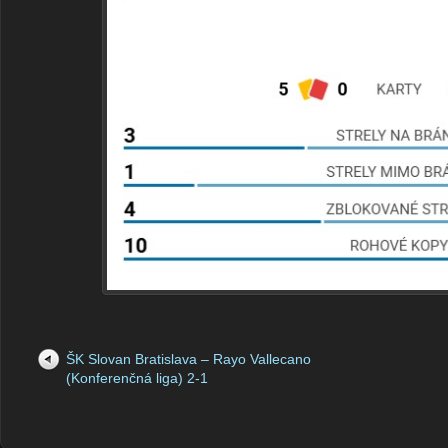
ŠK Slovan Bratislava – Rayo Vallecano
(Konferenčná liga) 2-1