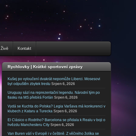
 Živě
Kontakt
Rychlovky | Krátké sportovní zprávy
Kušej po vyloučení dvakrát nepomůže Liberci. Mosesovi
byl odpuštěn zbytek trestu
Srpen 6, 2026
Uruguay sází na reprezentační legendu. Národní tým po
fiasku na MS přebírá Forlán
Srpen 6, 2026
Vydá se Kuchta do Polska? Legia Varšava má konkurenci v
klubech z Kataru a Turecka
Srpen 6, 2026
El Clásico o Rodriho? Barcelona se přidala k Realu v boji o
hvězdu Manchesteru City
Srpen 6, 2026
Van Buren válí v Evropě i v češtině. Z věčného žolíka se