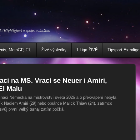
k (Highlights) a spoustu dalšího
enis, MotoGP, F1,
Živé výsledky
1.Liga ŽIVĚ
Tipsport Extraliga
ci na MS. Vrací se Neuer i Amiri,
El Malu
inaci Německa na mistrovství světa 2026 a o překvapení nebyla
ík Nadiem Amiri (29) nebo obránce Malick Thiaw (24), zatímco
svůj první velký turnaj zatím počká.