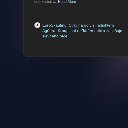
EuroFotbal.cz
Read More
EuroSkauting: Stroj na góly s instinktem
Agüera. Kroupi sní o Zlatém míči a zastiňuje
slavného otce