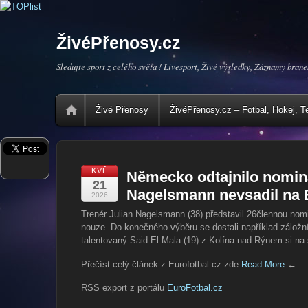
ŽivéPřenosy.cz
Sledujte sport z celého světa ! Livesport, Živé výsledky, Záznamy brane
Živé Přenosy
ŽivéPřenosy.cz – Fotbal, Hokej, T
KVĚ
Německo odtajnilo nomina
21
Nagelsmann nevsadil na 
2026
Trenér Julian Nagelsmann (38) představil 26člennou nom
nouze. Do konečného výběru se dostali například záložn
talentovaný Said El Mala (19) z Kolína nad Rýnem si na 
Přečíst celý článek z Eurofotbal.cz zde
Read More
←
RSS export z portálu
EuroFotbal.cz