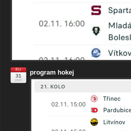
ŘÍJ
program hokej
31
2025