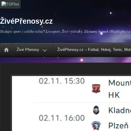
ŽivéPřenosy.cz
Sledujte sport z celého světa ! Livesport, Živé výsledky, Záznamy branek (Highlights) a
Živé Přenosy
ŽivéPřenosy.cz – Fotbal, Hokej, Tenis, Mo