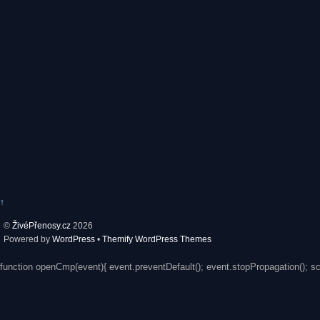
↑
©
ŽivéPřenosy.cz
2026
Powered by
WordPress
•
Themify WordPress Themes
function openCmp(event){ event.preventDefault(); event.stopPropagation(); s