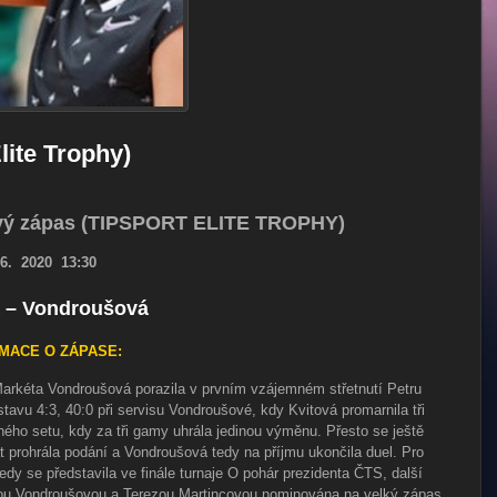
lite Trophy)
ový zápas (TIPSPORT ELITE TROPHY)
.6. 2020 13:30
á – Vondroušová
MACE O ZÁPASE:
Markéta Vondroušová porazila v prvním vzájemném střetnutí Petru
stavu 4:3, 40:0 při servisu Vondroušové, kdy Kvitová promarnila tři
uhého setu, kdy za tři gamy uhrála jedinou výměnu. Přesto se ještě
át prohrála podání a Vondroušová tedy na příjmu ukončila duel. Pro
edy se představila ve finále turnaje O pohár prezidenta ČTS, další
étou Vondroušovou a Terezou Martincovou nominována na velký zápas