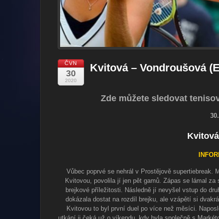
ČVN
Kvitová – Vondroušová (E
30
2020
Zde můžete sledovat tenis
30
Kvitov
INFOR
Vůbec poprvé se nehrál v Prostějově supertiebreak. 
Kvitovou, povolila jí jen pět gamů. Zápas se lámal za 
brejkové příležitosti. Následně jí nevyšel vstup do dr
dokázala dostat na rozdíl brejku, ale vzápětí si dvakr
Kvitovou to byl první duel po více než měsíci. Naposl
utkání ji čeká už o víkendu, kdy byla společně s Mark