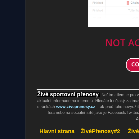
NOT AC
CO
Živé sportovní přenosy
Naším cílem je pro vá
aktuální informace na internetu. Hledáte-li nějaký zajím
stránkách
www.ziveprenosy.cz
. Tak proč toho nevyužít
fóra nebo na socialní sítě jako je Facebook/Twitte
Ži
Hlavní strana
ŽivéPřenosy#2
Živ