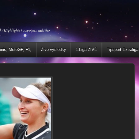
k (Highlights) a spoustu dalšího
enis, MotoGP, F1,
Živé výsledky
1.Liga ŽIVĚ
Tipsport Extraliga