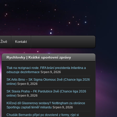
 Živě
Kontakt
Rychlovky | Krátké sportovní zprávy
Tlak na rezignaci roste. FIFA brání prezidenta Infantina a
odsuzuje dezinformace
Srpen 9, 2026
SK Artis Brno – SK Sigma Olomouc živě (Chance liga 2026
online)
Srpen 9, 2026
SK Slavia Praha – FK Pardubice živě (Chance liga 2026
online)
Srpen 9, 2026
Klíčový díl Glasnerovy sestavy? Nottingham za obránce
Sportingu zaplatí téměř miliardu
Srpen 9, 2026
Chudák Bernardo přijel po dovolené z formy, rýpl si