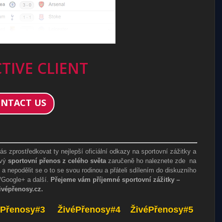
TIVE CLIENT
NTACT US
s zprostředkovat ty nejlepší oficiální odkazy na sportovní zážitky a
avý
sportovní přenos z celého světa
zaručeně ho naleznete zde na
 a nepodělit se o to se svou rodinou a přáteli sdílením do diskuzního
r/Google+ a další.
Přejeme vám příjemné sportovní zážitky –
vépřenosy.cz.
éPřenosy#3
ŽivéPřenosy#4
ŽivéPřenosy#5