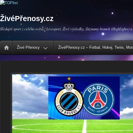
ŽivéPřenosy.cz
Sledujte sport z celého světa ! Livesport, Živé výsledky, Záznamy branek (Highlights) a
Živé Přenosy
ŽivéPřenosy.cz – Fotbal, Hokej, Tenis, Mo