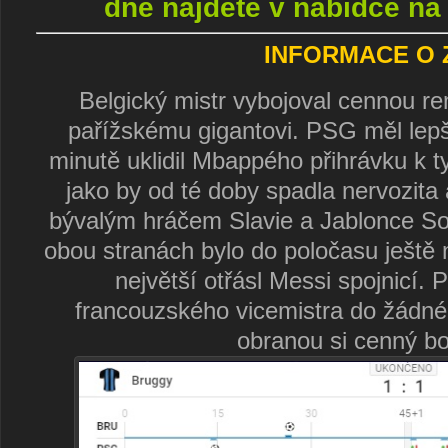
dne najdete v nabídce na 
INFORMACE O 
Belgický mistr vybojoval cennou r
pařížskému gigantovi. PSG měl lepš
minutě uklidil Mbappého přihrávku k 
jako by od té doby spadla nervozita
bývalým hráčem Slavie a Jablonce S
obou stranách bylo do poločasu ještě n
největší otřásl Messi spojnicí.
francouzského vicemistra do žádné 
obranou si cenný bo