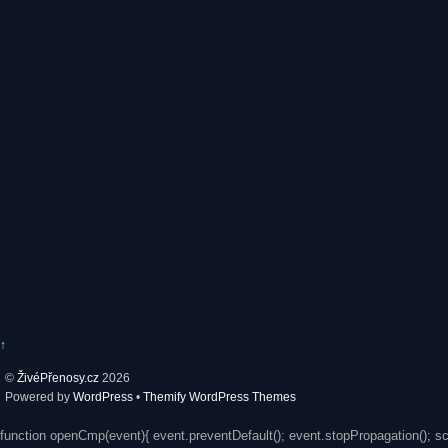
↑
©
ŽivéPřenosy.cz
2026
Powered by
WordPress
•
Themify WordPress Themes
function openCmp(event){ event.preventDefault(); event.stopPropagation(); s