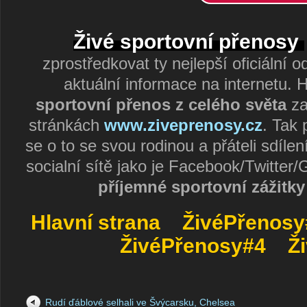
Živé sportovní přenosy
zprostředkovat ty nejlepší oficiální 
aktuální informace na internetu. H
sportovní přenos z celého světa
za
stránkách
www.ziveprenosy.cz
. Tak 
se o to se svou rodinou a přáteli sdíle
socialní sítě jako je Facebook/Twitter/
příjemné sportovní zážitky
Hlavní strana
ŽivéPřenosy
ŽivéPřenosy#4
Ž
Rudí ďáblové selhali ve Švýcarsku, Chelsea