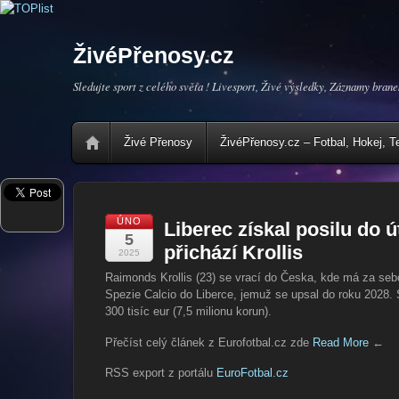
ŽivéPřenosy.cz
Sledujte sport z celého světa ! Livesport, Živé výsledky, Záznamy brane
Živé Přenosy
ŽivéPřenosy.cz – Fotbal, Hokej, T
ÚNO
Liberec získal posilu do 
5
přichází Krollis
2025
Raimonds Krollis (23) se vrací do Česka, kde má za seb
Spezie Calcio do Liberce, jemuž se upsal do roku 2028.
300 tisíc eur (7,5 milionu korun).
Přečíst celý článek z Eurofotbal.cz zde
Read More
←
RSS export z portálu
EuroFotbal.cz