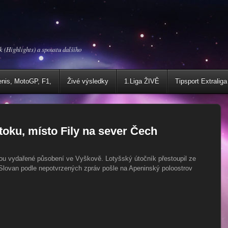
k (Highlights) a spoustu dalšího
enis, MotoGP, F1,
Živé výsledky
1.Liga ŽIVĚ
Tipsport Extraliga
útoku, místo Fily na sever Čech
ou vydařené působení ve Vyškově. Lotyšský útočník přestoupil ze
 Slovan podle nepotvrzených zpráv pošle na Apeninský poloostrov