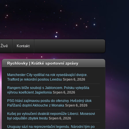
 Živě
Kontakt
Rychlovky | Krátké sportovní zprávy
Manchester City vydělal na rok vysedávající dvojce.
Trafford je rekordní posilou Leedsu
Srpen 6, 2026
Rangers blíže souboji s Jabloncem. Polsku vylepšila
výhrou koeficient Jagiellonia
Srpen 6, 2026
PSG hlásí zajímavou posilu do ofenzivy. Hvězdný útok
Pařížanů doplní Akliouche z Monaka
Srpen 6, 2026
Kušej po vyloučení dvakrát nepomůže Liberci. Mosesovi
byl odpuštěn zbytek trestu
Srpen 6, 2026
Uruguay sází na reprezentační legendu. Národní tým po