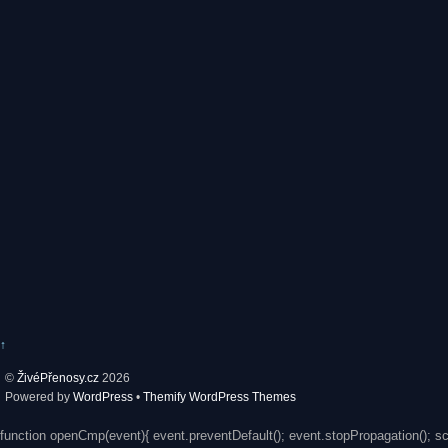
↑
©
ŽivéPřenosy.cz
2026
Powered by
WordPress
•
Themify WordPress Themes
function openCmp(event){ event.preventDefault(); event.stopPropagation(); s