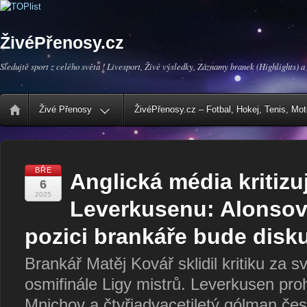
ŽivéPřenosy.cz
Sledujte sport z celého světa ! Livesport, Živé výsledky, Záznamy branek (Highlights) a
Živé Přenosy
ŽivéPřenosy.cz – Fotbal, Hokej, Tenis, Mo
BŘE
Anglická média kritizu
6
2025
Leverkusenu: Alonsov
pozici brankáře bude disk
Brankář Matěj Kovář sklidil kritiku za 
osmifinále Ligy mistrů. Leverkusen proh
Mnichov a čtyřiadvacetiletý gólman čes