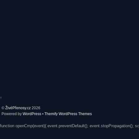
↑
©
ŽivéPřenosy.cz
2026
Powered by
WordPress
•
Themify WordPress Themes
function openCmp(event){ event.preventDefault(); event.stopPropagation(); s