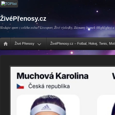
ŽivéPřenosy.cz
Sledujte sport z celého světa ! Livesport, Živé výsledky, Záznamy branek (Highlights) a
Živé Přenosy
ŽivéPřenosy.cz – Fotbal, Hokej, Tenis, Mo