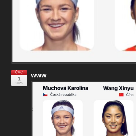
ČVC
www
1
2025