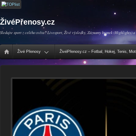
ŽivéPřenosy.cz
Sledujte sport z celého světa ! Livesport, Živé výsledky, Záznamy branek (Highlights) a
Živé Přenosy
ŽivéPřenosy.cz – Fotbal, Hokej, Tenis, Mo