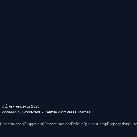
↑
©
ŽivéPřenosy.cz
2026
Powered by
WordPress
•
Themify WordPress Themes
function openCmp(event){ event.preventDefault(); event.stopPropagation(); s