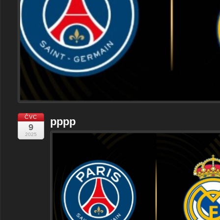
ČVC
pppp
9
2025