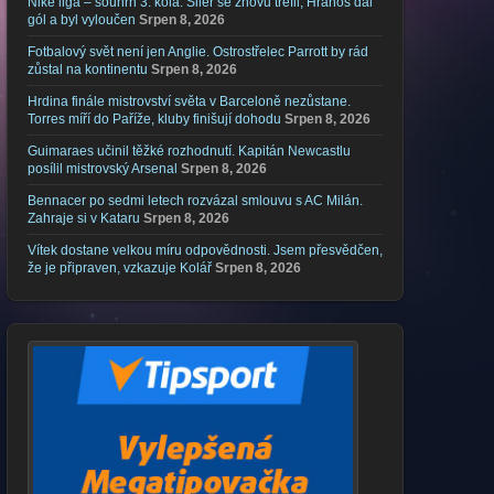
Niké liga – souhrn 3. kola: Šiler se znovu trefil, Hranoš dal
gól a byl vyloučen
Srpen 8, 2026
Fotbalový svět není jen Anglie. Ostrostřelec Parrott by rád
zůstal na kontinentu
Srpen 8, 2026
Hrdina finále mistrovství světa v Barceloně nezůstane.
Torres míří do Paříže, kluby finišují dohodu
Srpen 8, 2026
Guimaraes učinil těžké rozhodnutí. Kapitán Newcastlu
posílil mistrovský Arsenal
Srpen 8, 2026
Bennacer po sedmi letech rozvázal smlouvu s AC Milán.
Zahraje si v Kataru
Srpen 8, 2026
Vítek dostane velkou míru odpovědnosti. Jsem přesvědčen,
že je připraven, vzkazuje Kolář
Srpen 8, 2026