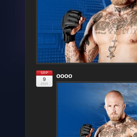
SRP
oooo
9
2025