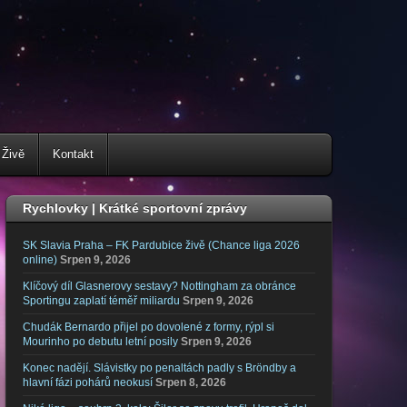
 Živě
Kontakt
Rychlovky | Krátké sportovní zprávy
SK Slavia Praha – FK Pardubice živě (Chance liga 2026
online)
Srpen 9, 2026
Klíčový díl Glasnerovy sestavy? Nottingham za obránce
Sportingu zaplatí téměř miliardu
Srpen 9, 2026
Chudák Bernardo přijel po dovolené z formy, rýpl si
Mourinho po debutu letní posily
Srpen 9, 2026
Konec nadějí. Slávistky po penaltách padly s Bröndby a
hlavní fázi pohárů neokusí
Srpen 8, 2026