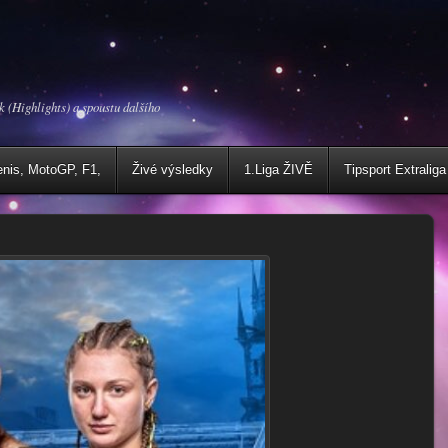
k (Highlights) a spoustu dalšího
enis, MotoGP, F1,
Živé výsledky
1.Liga ŽIVĚ
Tipsport Extraliga