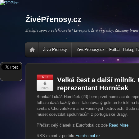
ŽivéPřenosy.cz
Sledujte sport z celého světa ! Livesport, Živé výsledky, Záznamy brane
Živé Přenosy
ŽivéPřenosy.cz – Fotbal, Hokej, T
ŘÍJ
Velká čest a další milník.
6
reprezentant Horníček
2025
Brankář Lukáš Horníček (23) bere první nominaci do repre
fotbalu dává každý den. Talentovaný gólman to řekl na t
světa s Chorvatskem a na Faerských ostrovech. Bude rád
muset odevzdat spoluhráčům z portugalské Bragy.
Přečíst celý článek z Eurofotbal.cz zde
Read More
←
RSS export z portálu
EuroFotbal.cz