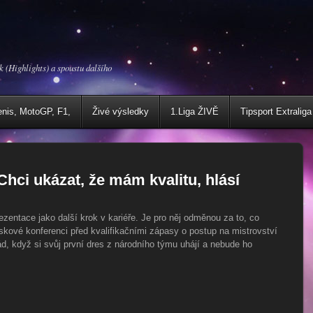
k (Highlights) a spoustu dalšího
enis, MotoGP, F1,
Živé výsledky
1.Liga ŽIVĚ
Tipsport Extraliga
 Chci ukázat, že mám kvalitu, hlásí
zentace jako další krok v kariéře. Je pro něj odměnou za to, co
iskové konferenci před kvalifikačními zápasy o postup na mistrovství
, když si svůj první dres z národního týmu uhájí a nebude ho