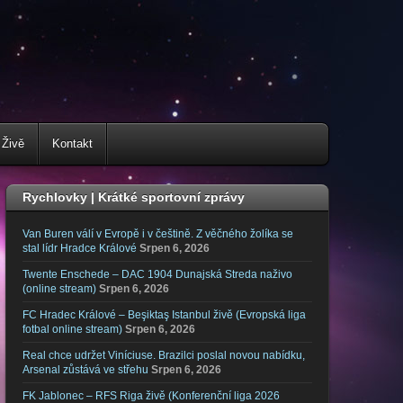
 Živě
Kontakt
Rychlovky | Krátké sportovní zprávy
Van Buren válí v Evropě i v češtině. Z věčného žolíka se
stal lídr Hradce Králové
Srpen 6, 2026
Twente Enschede – DAC 1904 Dunajská Streda naživo
(online stream)
Srpen 6, 2026
FC Hradec Králové – Beşiktaş Istanbul živě (Evropská liga
fotbal online stream)
Srpen 6, 2026
Real chce udržet Viníciuse. Brazilci poslal novou nabídku,
Arsenal zůstává ve střehu
Srpen 6, 2026
FK Jablonec – RFS Riga živě (Konferenční liga 2026