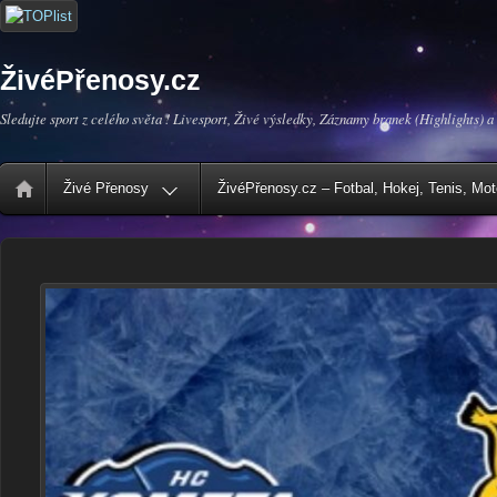
ŽivéPřenosy.cz
Sledujte sport z celého světa ! Livesport, Živé výsledky, Záznamy branek (Highlights) a
Živé Přenosy
ŽivéPřenosy.cz – Fotbal, Hokej, Tenis, Mo