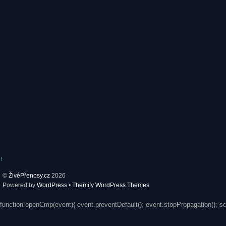
↑
©
ŽivéPřenosy.cz
2026
Powered by
WordPress
•
Themify WordPress Themes
function openCmp(event){ event.preventDefault(); event.stopPropagation(); s