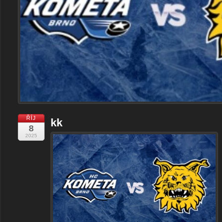
ŘÍJ
kk
8
2025