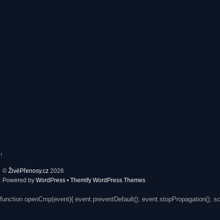
↑
©
ŽivéPřenosy.cz
2026
Powered by
WordPress
•
Themify WordPress Themes
function openCmp(event){ event.preventDefault(); event.stopPropagation(); s