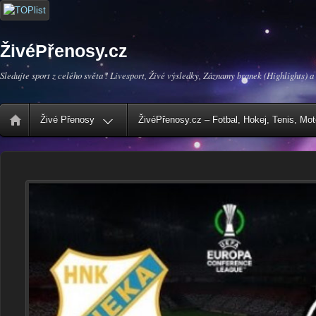
ŽivéPřenosy.cz
Sledujte sport z celého světa ! Livesport, Živé výsledky, Záznamy branek (Highlights) a
Živé Přenosy
ŽivéPřenosy.cz – Fotbal, Hokej, Tenis, Mo