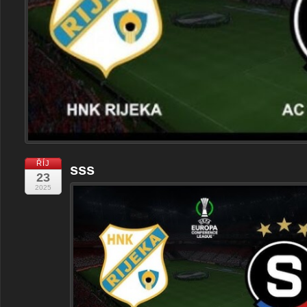
ŘÍJ
sss
23
2025