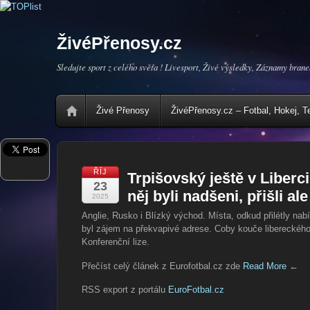
ŽivéPřenosy.cz
Sledujte sport z celého světa ! Livesport, Živé výsledky, Záznamy brane
Živé Přenosy
ŽivéPřenosy.cz – Fotbal, Hokej, T
ŘÍJ
Trpišovský ještě v Liberci
23
něj byli nadšeni, přišli al
2025
Anglie, Rusko i Blízký východ. Místa, odkud přilétly nab
byl zájem na překvapivé adrese. Coby kouče libereckého 
Konferenční lize.
Přečíst celý článek z Eurofotbal.cz zde
Read More
←
RSS export z portálu
EuroFotbal.cz