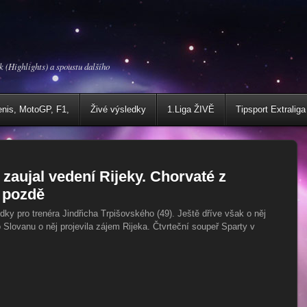
k (Highlights) a spoustu dalšího
enis, MotoGP, F1,
Živé výsledky
1.Liga ŽIVĚ
Tipsport Extraliga
 zaujal vedení Rijeky. Chorvaté z
e pozdě
ídky pro trenéra Jindřicha Trpišovského (49). Ještě dříve však o něj
Slovanu o něj projevila zájem Rijeka. Čtvrteční soupeř Sparty v