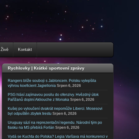
 Živě
Kontakt
Rychlovky | Krátké sportovní zprávy
Rangers blíže souboji s Jabloncem. Polsku vylepšila
výhrou koeficient Jagiellonia
Srpen 6, 2026
PSG hlásí zajímavou posilu do ofenzivy. Hvězdný útok
Pařížanů doplní Akliouche z Monaka
Srpen 6, 2026
Kušej po vyloučení dvakrát nepomůže Liberci. Mosesovi
byl odpuštěn zbytek trestu
Srpen 6, 2026
Uruguay sází na reprezentační legendu. Národní tým po
fiasku na MS přebírá Forlán
Srpen 6, 2026
Vydá se Kuchta do Polska? Legia Varšava má konkurenci v