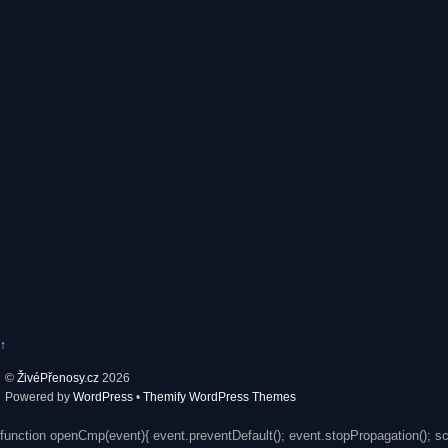
↑
©
ŽivéPřenosy.cz
2026
Powered by
WordPress
•
Themify WordPress Themes
function openCmp(event){ event.preventDefault(); event.stopPropagation(); s