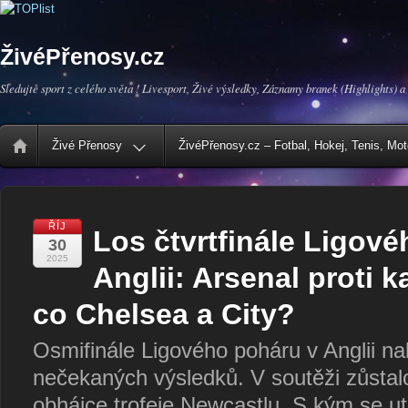
ŽivéPřenosy.cz
Sledujte sport z celého světa ! Livesport, Živé výsledky, Záznamy branek (Highlights) a
Živé Přenosy
ŽivéPřenosy.cz – Fotbal, Hokej, Tenis, Mo
ŘÍJ
Los čtvrtfinále Ligov
30
2025
Anglii: Arsenal proti k
co Chelsea a City?
Osmifinále Ligového poháru v Anglii na
nečekaných výsledků. V soutěži zůstal
obhájce trofeje Newcastlu. S kým se ut