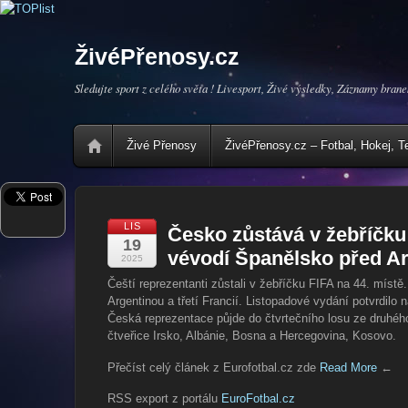
ŽivéPřenosy.cz
Sledujte sport z celého světa ! Livesport, Živé výsledky, Záznamy brane
Živé Přenosy
ŽivéPřenosy.cz – Fotbal, Hokej, T
LIS
Česko zůstává v žebříčku 
19
vévodí Španělsko před A
2025
Čeští reprezentanti zůstali v žebříčku FIFA na 44. míst
Argentinou a třetí Francií. Listopadové vydání potvrdilo
Česká reprezentace půjde do čtvrtečního losu ze druhéh
čtveřice Irsko, Albánie, Bosna a Hercegovina, Kosovo.
Přečíst celý článek z Eurofotbal.cz zde
Read More
←
RSS export z portálu
EuroFotbal.cz