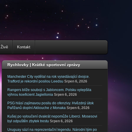
 Živě
Kontakt
Rychlovky | Krátké sportovní zprávy
Manchester City vydělal na rok vysedávající dvojce.
Trafford je rekordní posilou Leedsu
Srpen 6, 2026
Rangers blíže souboji s Jabloncem. Polsku vylepšila
výhrou koeficient Jagiellonia
Srpen 6, 2026
PSG hlásí zajímavou posilu do ofenzivy. Hvězdný útok
Pařížanů doplní Akliouche z Monaka
Srpen 6, 2026
Kušej po vyloučení dvakrát nepomůže Liberci. Mosesovi
byl odpuštěn zbytek trestu
Srpen 6, 2026
Uruguay sází na reprezentační legendu. Národní tým po