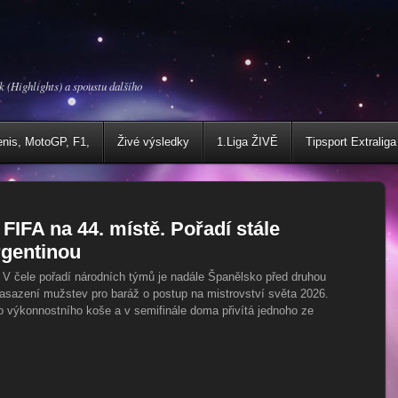
k (Highlights) a spoustu dalšího
enis, MotoGP, F1,
Živé výsledky
1.Liga ŽIVĚ
Tipsport Extraliga
FIFA na 44. místě. Pořadí stále
rgentinou
ě. V čele pořadí národních týmů je nadále Španělsko před druhou
 nasazení mužstev pro baráž o postup na mistrovství světa 2026.
o výkonnostního koše a v semifinále doma přivítá jednoho ze