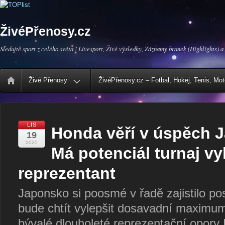
ŽivéPřenosy.cz
Sledujte sport z celého světa ! Livesport, Živé výsledky, Záznamy branek (Highlights) a
Živé Přenosy
ŽivéPřenosy.cz – Fotbal, Hokej, Tenis, Mo
LIS
Honda věří v úspěch 
19
2025
Má potenciál turnaj vy
reprezentant
Japonsko si poosmé v řadě zajistilo po
bude chtít vylepšit dosavadní maximum
bývalé dlouholeté reprezentační opor