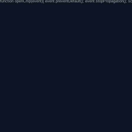
function openCmp(event){ event.preventDefault(); event.stopPropagation(); s