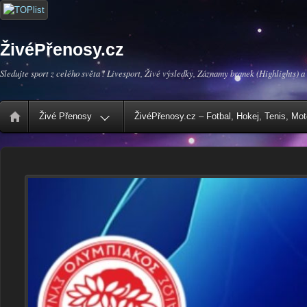
ŽivéPřenosy.cz
Sledujte sport z celého světa ! Livesport, Živé výsledky, Záznamy branek (Highlights) a
Živé Přenosy
ŽivéPřenosy.cz – Fotbal, Hokej, Tenis, Mo