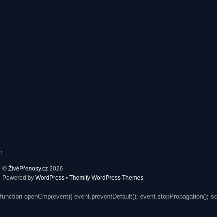
↑
©
ŽivéPřenosy.cz
2026
Powered by
WordPress
•
Themify WordPress Themes
function openCmp(event){ event.preventDefault(); event.stopPropagation(); s