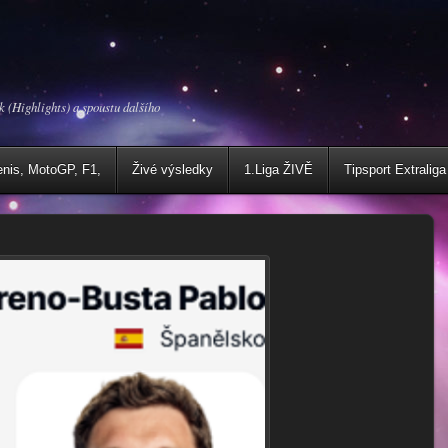
k (Highlights) a spoustu dalšího
enis, MotoGP, F1,
Živé výsledky
1.Liga ŽIVĚ
Tipsport Extraliga