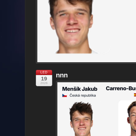
LED
nnn
19
2026