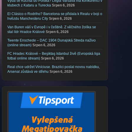
Vydá se Kuchta do Polska? Legia Varšava má konkurenci v
klubech z Kataru a Turecka
Srpen 6, 2026
El Clásico o Rodriho? Barcelona se přidala k Realu v boji o
hvězdu Manchesteru City
Srpen 6, 2026
Van Buren válí v Evropě i v češtině. Z věčného žolíka se
stal lídr Hradce Králové
Srpen 6, 2026
Twente Enschede – DAC 1904 Dunajská Streda naživo
(online stream)
Srpen 6, 2026
FC Hradec Králové – Beşiktaş Istanbul živě (Evropská liga
fotbal online stream)
Srpen 6, 2026
Real chce udržet Viníciuse. Brazilci poslal novou nabídku,
Arsenal zůstává ve střehu
Srpen 6, 2026