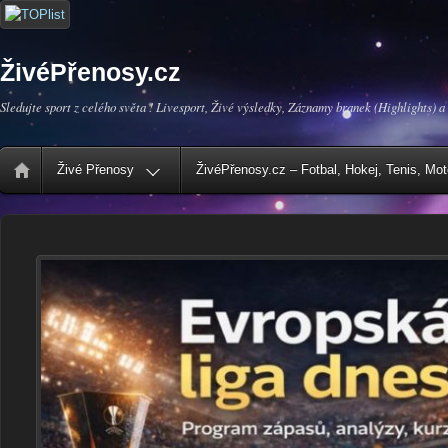
ŽivéPřenosy.cz
Sledujte sport z celého světa ! Livesport, Živé výsledky, Záznamy branek (Highlights) a
Živé Přenosy
ŽivéPřenosy.cz – Fotbal, Hokej, Tenis, Mo