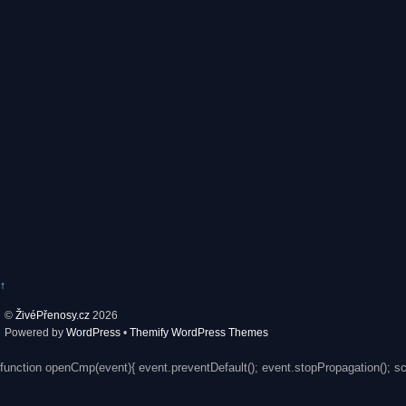
↑
©
ŽivéPřenosy.cz
2026
Powered by
WordPress
•
Themify WordPress Themes
function openCmp(event){ event.preventDefault(); event.stopPropagation(); s