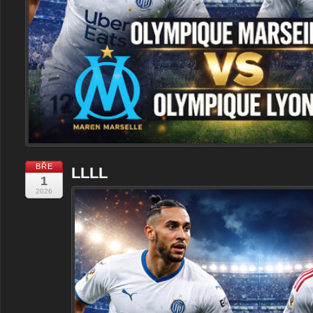
BŘE
LLLL
1
2026