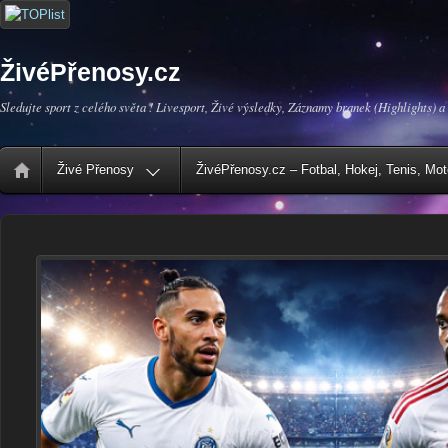
ŽivéPřenosy.cz
Sledujte sport z celého světa ! Livesport, Živé výsledky, Záznamy branek (Highlights) a
Živé Přenosy
ŽivéPřenosy.cz – Fotbal, Hokej, Tenis, Mo