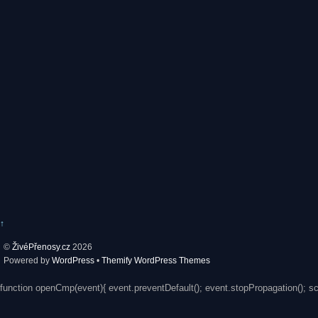
↑
©
ŽivéPřenosy.cz
2026
Powered by
WordPress
•
Themify WordPress Themes
function openCmp(event){ event.preventDefault(); event.stopPropagation(); s