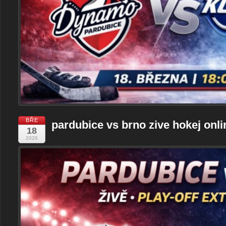
BŘE
pardubice vs brno zive hokej onlin
18
2026