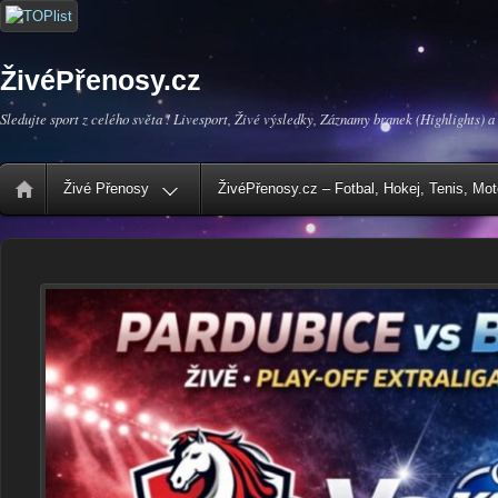
ŽivéPřenosy.cz
Sledujte sport z celého světa ! Livesport, Živé výsledky, Záznamy branek (Highlights) a
Živé Přenosy
ŽivéPřenosy.cz – Fotbal, Hokej, Tenis, Mo