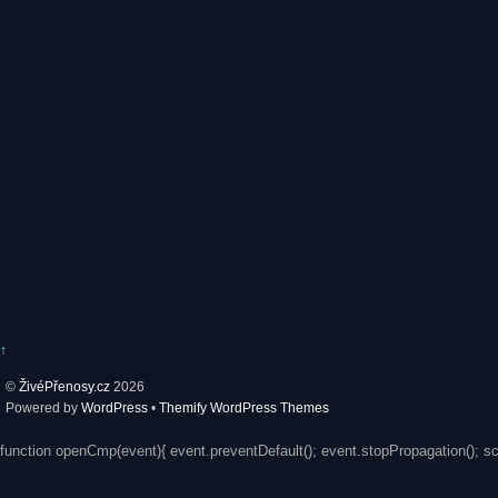
↑
©
ŽivéPřenosy.cz
2026
Powered by
WordPress
•
Themify WordPress Themes
function openCmp(event){ event.preventDefault(); event.stopPropagation(); s