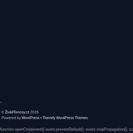
↑
©
ŽivéPřenosy.cz
2026
Powered by
WordPress
•
Themify WordPress Themes
function openCmp(event){ event.preventDefault(); event.stopPropagation(); s