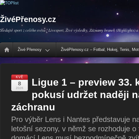
ŽivéPřenosy.cz
Sledujte sport z celého světa ! Livesport, Živé výsledky, Záznamy branek (Highlights) a
Živé Přenosy
ŽivéPřenosy.cz – Fotbal, Hokej, Tenis, Mo
KVĚ
Ligue 1 – preview 33. 
8
2026
pokusí udržet naději n
záchranu
Pro výběr Lens i Nantes představuje na
letošní sezony, v němž se rozhoduje o t
domácí Lens musí bezpodmínečně zvítě