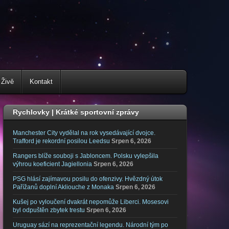
 Živě
Kontakt
Rychlovky | Krátké sportovní zprávy
Manchester City vydělal na rok vysedávající dvojce.
Trafford je rekordní posilou Leedsu
Srpen 6, 2026
Rangers blíže souboji s Jabloncem. Polsku vylepšila
výhrou koeficient Jagiellonia
Srpen 6, 2026
PSG hlásí zajímavou posilu do ofenzivy. Hvězdný útok
Pařížanů doplní Akliouche z Monaka
Srpen 6, 2026
Kušej po vyloučení dvakrát nepomůže Liberci. Mosesovi
byl odpuštěn zbytek trestu
Srpen 6, 2026
Uruguay sází na reprezentační legendu. Národní tým po