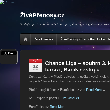
ŽivéPřenosy.cz
Sledujte sport z celého světa ! Livesport, Živé výsledky, Záznamy brane
Živé Přenosy
ŽivéPřenosy.cz – Fotbal, Hokej, T
KVĚ
Chance Liga – souhrn 3. k
12
baráži, Baník sestupu
2026
Dukla zvítězila v Mladé Boleslavi a udělala velký krok k
na půdě Slovácka a ztrácí na pražský celek ze samotného 
Přečíst celý článek z Eurofotbal.cz zde
Read More
←
RSS export z portálu
EuroFotbal.cz
EuroFotbal.cz
Read More