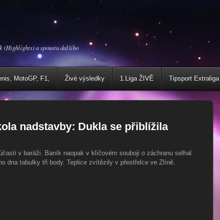
k (Highlights) a spoustu dalšího
enis, MotoGP, F1,
Živé výsledky
1.Liga ŽIVĚ
Tipsport Extraliga
ola nadstavby: Dukla se přiblížila
 účasti v baráži. Baník naopak v klíčovém souboji o záchranu selhal
dna tabulky tři body. Teplice zvítězily v přestřelce ve Zlíně.