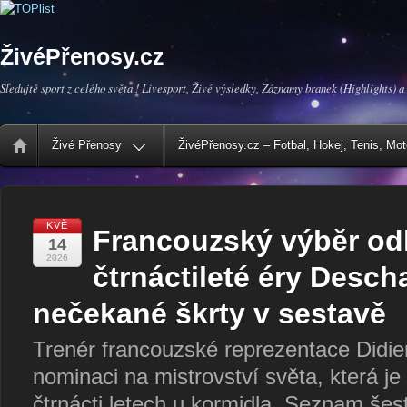
ŽivéPřenosy.cz
Sledujte sport z celého světa ! Livesport, Živé výsledky, Záznamy branek (Highlights) a
Živé Přenosy
ŽivéPřenosy.cz – Fotbal, Hokej, Tenis, Mo
KVĚ
Francouzský výběr od
14
2026
čtrnáctileté éry Desc
nečekané škrty v sestavě
Trenér francouzské reprezentace Didie
nominaci na mistrovství světa, která je
čtrnácti letech u kormidla. Seznam šest