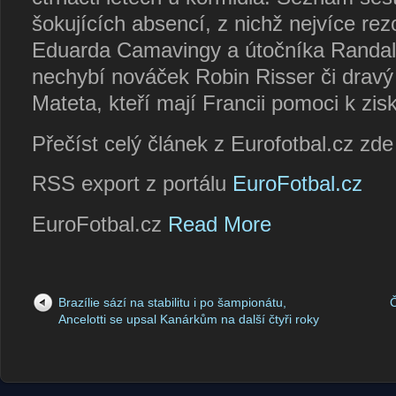
šokujících absencí, z nichž nejvíce re
Eduarda Camavingy a útočníka Randa
nechybí nováček Robin Risser či dravý
Mateta, kteří mají Francii pomoci k zisku
Přečíst celý článek z Eurofotbal.cz zd
RSS export z portálu
EuroFotbal.cz
EuroFotbal.cz
Read More
Brazílie sází na stabilitu i po šampionátu,
Č
Ancelotti se upsal Kanárkům na další čtyři roky