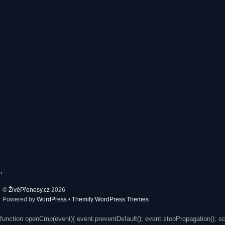
↑
©
ŽivéPřenosy.cz
2026
Powered by
WordPress
•
Themify WordPress Themes
function openCmp(event){ event.preventDefault(); event.stopPropagation(); s