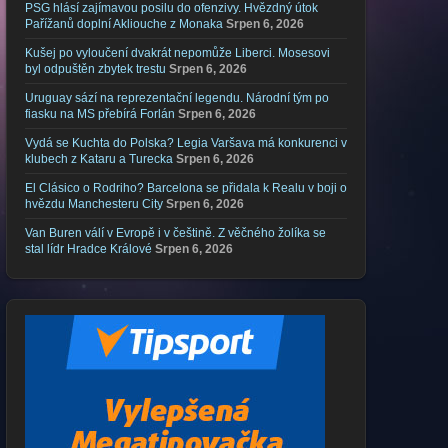
PSG hlásí zajímavou posilu do ofenzivy. Hvězdný útok
Pařížanů doplní Akliouche z Monaka
Srpen 6, 2026
Kušej po vyloučení dvakrát nepomůže Liberci. Mosesovi
byl odpuštěn zbytek trestu
Srpen 6, 2026
Uruguay sází na reprezentační legendu. Národní tým po
fiasku na MS přebírá Forlán
Srpen 6, 2026
Vydá se Kuchta do Polska? Legia Varšava má konkurenci v
klubech z Kataru a Turecka
Srpen 6, 2026
El Clásico o Rodriho? Barcelona se přidala k Realu v boji o
hvězdu Manchesteru City
Srpen 6, 2026
Van Buren válí v Evropě i v češtině. Z věčného žolíka se
stal lídr Hradce Králové
Srpen 6, 2026