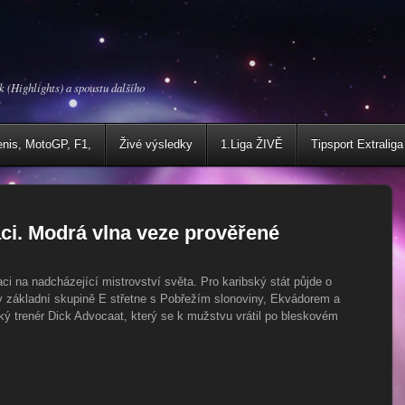
k (Highlights) a spoustu dalšího
enis, MotoGP, F1,
Živé výsledky
1.Liga ŽIVĚ
Tipsport Extraliga
ci. Modrá vlna veze prověřené
 na nadcházející mistrovství světa. Pro karibský stát půjde o
v základní skupině E střetne s Pobřežím slonoviny, Ekvádorem a
 trenér Dick Advocaat, který se k mužstvu vrátil po bleskovém