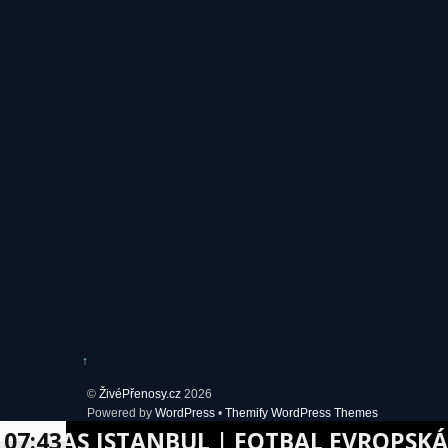
↑
©
ŽivéPřenosy.cz
2026
Powered by
WordPress
•
Themify WordPress Themes
AŞ ISTANBUL | FOTBAL EVROPSKÁ LIGA 
07:43