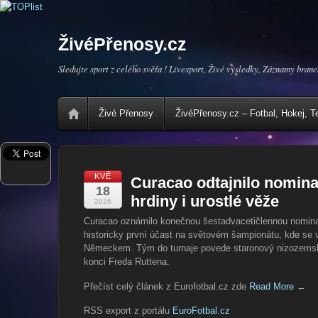
ŽivéPřenosy.cz
Sledujte sport z celého světa ! Livesport, Živé výsledky, Záznamy brane
Živé Přenosy
ŽivéPřenosy.cz – Fotbal, Hokej, T
KVĚ
Curacao odtajnilo nomina
18
hrdiny i urostlé věže
2026
Curacao oznámilo konečnou šestadvacetičlennou nominaci
historicky první účast na světovém šampionátu, kde se 
Německem. Tým do turnaje povede staronový nizozemský
konci Freda Ruttena.
Přečíst celý článek z Eurofotbal.cz zde
Read More
←
RSS export z portálu
EuroFotbal.cz