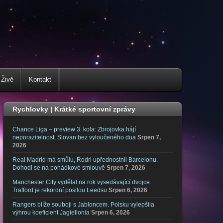
 Živě
Kontakt
Rychlovky | Krátké sportovní zprávy
Chance Liga – preview 3. kola: Zbrojovka hájí
neporazitelnost, Slovan bez vyloučeného dua
Srpen 7,
2026
Real Madrid má smůlu, Rodri upřednostnil Barcelonu.
Dohodl se na pohádkové smlouvě
Srpen 7, 2026
Manchester City vydělal na rok vysedávající dvojce.
Trafford je rekordní posilou Leedsu
Srpen 6, 2026
Rangers blíže souboji s Jabloncem. Polsku vylepšila
výhrou koeficient Jagiellonia
Srpen 6, 2026