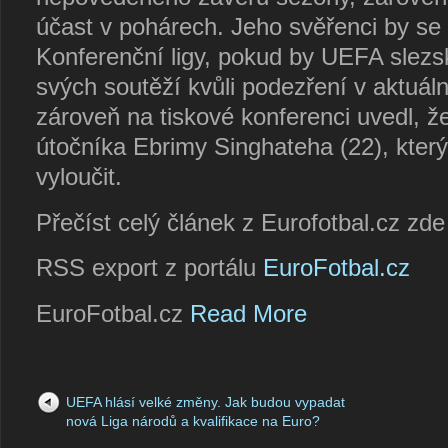
účast v pohárech. Jeho svěřenci by se 
Konferenční ligy, pokud by UEFA slezs
svých soutěží kvůli podezření v aktuál
zároveň na tiskové konferenci uvedl, že
útočníka Ebrimy Singhateha (22), který
vyloučit.
Přečíst celý článek z Eurofotbal.cz zd
RSS export z portálu
EuroFotbal.cz
EuroFotbal.cz
Read More
UEFA hlásí velké změny. Jak budou vypadat
nová Liga národů a kvalifikace na Euro?