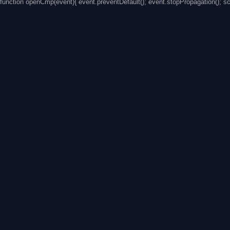
function openCmp(event){ event.preventDefault(); event.stopPropagation(); s