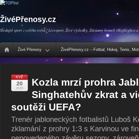
ŽivéPřenosy.cz
Sledujte sport z celého světa ! Livesport, Živé výsledky, Záznamy branek (Highlights) a
Živé Přenosy
ŽivéPřenosy.cz – Fotbal, Hokej, Tenis, Mo
KVĚ
Kozla mrzí prohra Jabl
20
2026
Singhatehův zkrat a vi
soutěži UEFA?
Trenér jabloneckých fotbalistů Luboš K
zklamání z prohry 1:3 s Karvinou ve f
nepovedeného závěru sezony, zároveň 