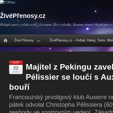
ŽivéPřenosy.cz
Sledujte sport z celého světa ! Livesport, Živé výsledky, Záznamy branek (Highlights) a
Živé Přenosy
ŽivéPřenosy.cz – Fotbal, Hokej, Tenis, Mo
KVĚ
Majitel z Pekingu zav
22
2026
Pélissier se loučí s Au
bouří
Francouzský prvoligový klub Auxerre n
pátek odvolal Christopha Pélissiera (60),
neshody ve sportovním vedení. Zásadní