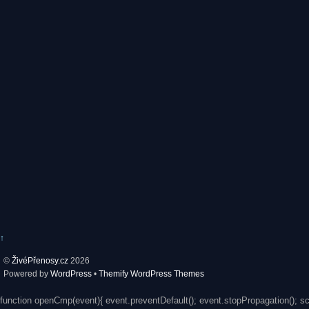
↑
©
ŽivéPřenosy.cz
2026
Powered by
WordPress
•
Themify WordPress Themes
function openCmp(event){ event.preventDefault(); event.stopPropagation(); s