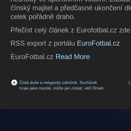
čínský majitel a předčasné ukončení d
celek pořádně draho.
Přečíst celý článek z Eurofotbal.cz zd
RSS export z portálu
EuroFotbal.cz
EuroFotbal.cz
Read More
Čistá duše a netypický záložník. Sochůrek
L
hraje jako mazák, může jen získat, věří Drsek