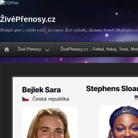
ŽivéPřenosy.cz
Sledujte sport z celého světa ! Livesport, Živé výsledky, Záznamy branek (Highlights) a
Živé Přenosy
ŽivéPřenosy.cz – Fotbal, Hokej, Tenis, Mo