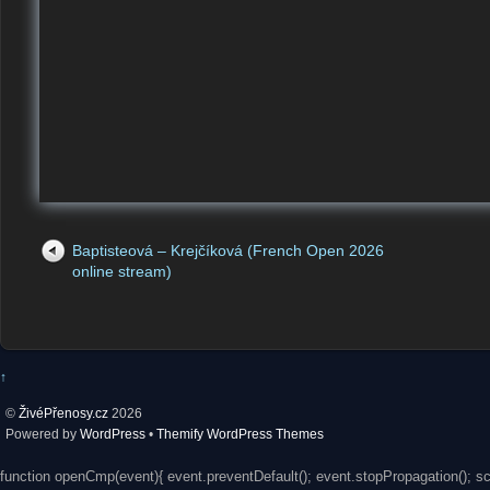
Baptisteová – Krejčíková (French Open 2026
online stream)
↑
©
ŽivéPřenosy.cz
2026
Powered by
WordPress
•
Themify WordPress Themes
function openCmp(event){ event.preventDefault(); event.stopPropagation(); s