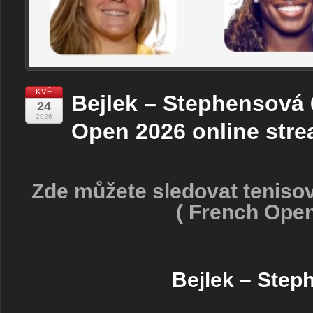
KVĚ
Bejlek – Stephensová 
24
2026
Open 2026 online stre
Zde můžete sledovat teniso
( French Open
Bejlek – Step