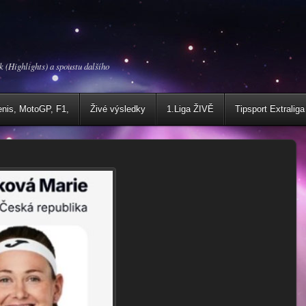
k (Highlights) a spoustu dalšího
enis, MotoGP, F1,
Živé výsledky
1.Liga ŽIVĚ
Tipsport Extraliga