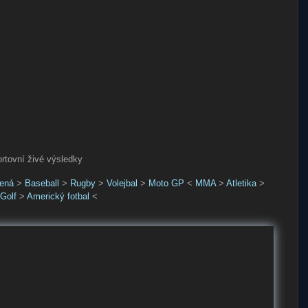
ortovní živé výsledky
ená
>
Baseball
>
Rugby
>
Volejbal
>
Moto GP
<
MMA
>
Atletika
>
Golf
>
Americký fotbal
<