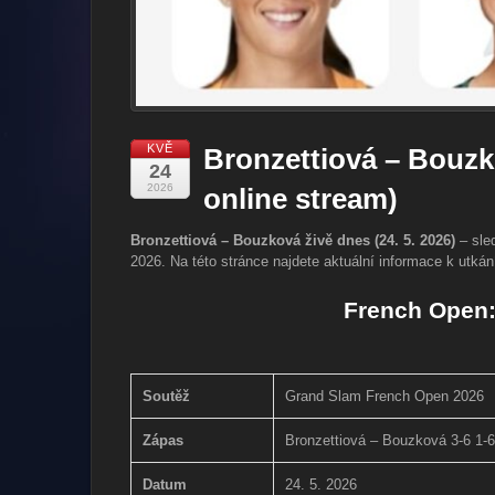
KVĚ
Bronzettiová – Bouzk
24
2026
online stream)
Bronzettiová – Bouzková živě dnes (24. 5. 2026)
– sled
2026. Na této stránce najdete aktuální informace k utkání
French Open:
Soutěž
Grand Slam French Open 2026
Zápas
Bronzettiová – Bouzková 3-6 1-6
Datum
24. 5. 2026