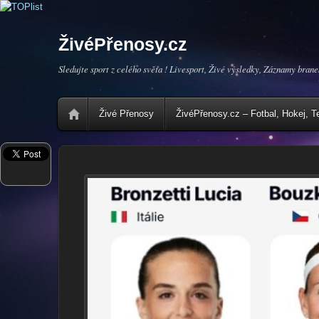
ŽivéPřenosy.cz
Sledujte sport z celého světa ! Livesport, Živé výsledky, Záznamy brane
Živé Přenosy
ŽivéPřenosy.cz – Fotbal, Hokej, T