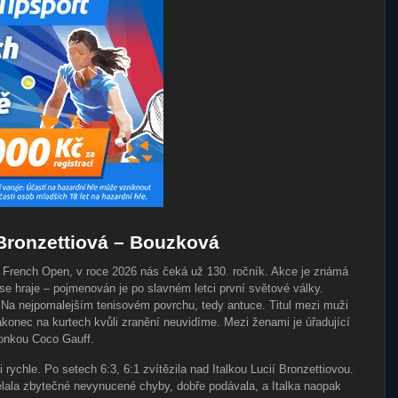
Bronzettiová – Bouzková
French Open, v roce 2026 nás čeká už 130. ročník. Akce je známá
e hraje – pojmenován je po slavném letci první světové války.
 Na nejpomalejším tenisovém povrchu, tedy antuce. Titul mezi muži
konec na kurtech kvůli zranění neuvidíme. Mezi ženami je úřadující
onkou Coco Gauff.
ychle. Po setech 6:3, 6:1 zvítězila nad Italkou Lucií Bronzettiovou.
ělala zbytečné nevynucené chyby, dobře podávala, a Italka naopak