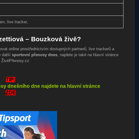
am, live tracker,
zettiová – Bouzková živě?
vat online prostřednictvím dostupných partnerů, live trackerů a
e další
sportovní přenosy dnes
, najdete je také na hlavní stránce
 ŽivéPřenosy.cz.
TIP:
sy dnešního dne najdete na hlavní stránce
ZDE