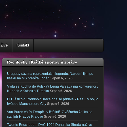
 Živě
Kontakt
Rychlovky | Krátké sportovní zprávy
Uruguay sází na reprezentační legendu. Národní tým po
fiasku na MS přebírá Forlán
Srpen 6, 2026
Vydá se Kuchta do Polska? Legia Varšava má konkurenci v
klubech z Kataru a Turecka
Srpen 6, 2026
El Clásico o Rodriho? Barcelona se přidala k Realu v boji o
hvězdu Manchesteru City
Srpen 6, 2026
Van Buren válí v Evropě i v češtině. Z věčného žolíka se
stal lídr Hradce Králové
Srpen 6, 2026
Twente Enschede – DAC 1904 Dunajská Streda naživo