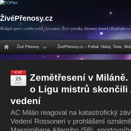
ŽivéPřenosy.cz
Sledujte sport z celého světa ! Livesport, Živé výsledky, Záznamy branek (Highlights) a
Živé Přenosy
ŽivéPřenosy.cz – Fotbal, Hokej, Tenis, Mo
KVĚ
Zemětřesení v Miláně. 
25
2026
o Ligu mistrů skončili A
vedení
AC Milán reagoval na katastrofický zá
Vedení Rossoneri v prohlášení oznámil
Massimiliana Allegriho (58), sportovního