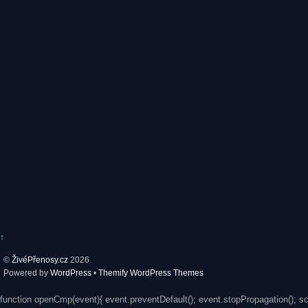
↑
©
ŽivéPřenosy.cz
2026
Powered by
WordPress
•
Themify WordPress Themes
function openCmp(event){ event.preventDefault(); event.stopPropagation(); s