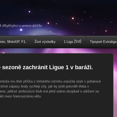
k (Highlights) a spoustu dalšího
enis, MotoGP, F1,
Živé výsledky
1.Liga ŽIVĚ
Tipsport Extraliga
sezoně zachránit Ligue 1 v baráži.
rotože mu třetí příčka z loňského ročníku zaručila start v pohárové
né zápasy braly rychleji síly, jak by jistě potvrdili třeba v
no, jelikož ambiciózní klub má před sebou dvojduel o udržení se
tit mezi francouzskou elitu.