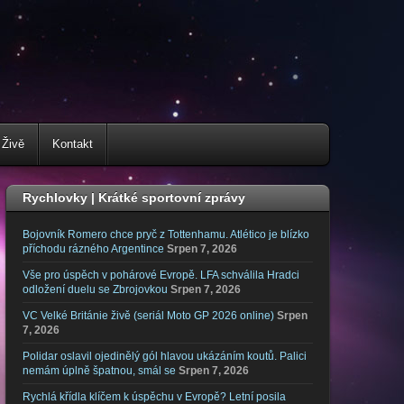
 Živě
Kontakt
Rychlovky | Krátké sportovní zprávy
Bojovník Romero chce pryč z Tottenhamu. Atlético je blízko
příchodu rázného Argentince
Srpen 7, 2026
Vše pro úspěch v pohárové Evropě. LFA schválila Hradci
odložení duelu se Zbrojovkou
Srpen 7, 2026
VC Velké Británie živě (seriál Moto GP 2026 online)
Srpen
7, 2026
Polidar oslavil ojedinělý gól hlavou ukázáním koutů. Palici
nemám úplně špatnou, smál se
Srpen 7, 2026
Rychlá křídla klíčem k úspěchu v Evropě? Letní posila