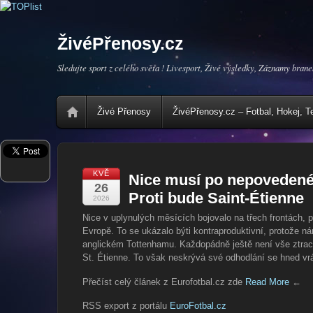
ŽivéPřenosy.cz
Sledujte sport z celého světa ! Livesport, Živé výsledky, Záznamy brane
Živé Přenosy
ŽivéPřenosy.cz – Fotbal, Hokej, T
KVĚ
Nice musí po nepovedené 
26
Proti bude Saint-Étienne
2026
Nice v uplynulých měsících bojovalo na třech frontách, p
Evropě. To se ukázalo býti kontraproduktivní, protože nároč
anglickém Tottenhamu. Každopádně ještě není vše ztrace
St. Étienne. To však neskrývá své odhodlání se hned vrá
Přečíst celý článek z Eurofotbal.cz zde
Read More
←
RSS export z portálu
EuroFotbal.cz