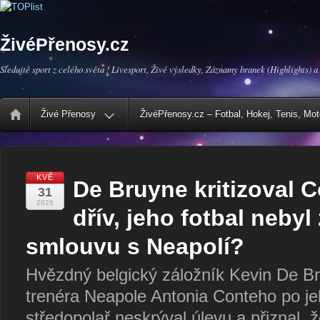
ŽivéPřenosy.cz
Sledujte sport z celého světa ! Livesport, Živé výsledky, Záznamy branek (Highlights) a
Živé Přenosy
ŽivéPřenosy.cz – Fotbal, Hokej, Tenis, Mo
KVĚ
De Bruyne kritizoval C
31
2026
dřív, jeho fotbal nebyl
smlouvu s Neapolí?
Hvězdný belgický záložník Kevin De Bru
trenéra Neapole Antonia Conteho po j
středopolař neskrýval úlevu a přiznal, 