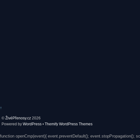
↑
©
ŽivéPřenosy.cz
2026
Powered by
WordPress
•
Themify WordPress Themes
function openCmp(event){ event.preventDefault(); event.stopPropagation(); s