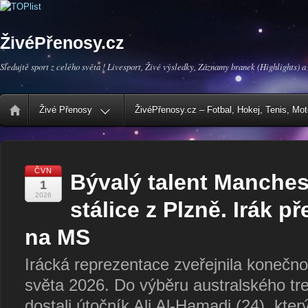
ŽivéPřenosy.cz
Sledujte sport z celého světa ! Livesport, Živé výsledky, Záznamy branek (Highlights) a
Živé Přenosy
ŽivéPřenosy.cz – Fotbal, Hokej, Tenis, Mo
ČVN
Bývalý talent Manches
1
2026
stálice z Plzně. Irák p
na MS
Irácká reprezentace zveřejnila konečno
světa 2026. Do výběru australského t
dostali útočník Ali Al-Hamadi (24), který