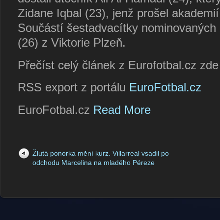
Zidane Iqbal (23), jenž prošel akademi
Součástí šestadvacítky nominovaných 
(26) z Viktorie Plzeň.
Přečíst celý článek z Eurofotbal.cz zd
RSS export z portálu
EuroFotbal.cz
EuroFotbal.cz
Read More
Žlutá ponorka mění kurz. Villarreal vsadil po
odchodu Marcelina na mladého Péreze