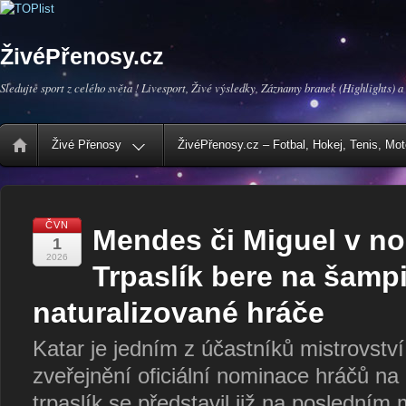
ŽivéPřenosy.cz
Sledujte sport z celého světa ! Livesport, Živé výsledky, Záznamy branek (Highlights) a
Živé Přenosy
ŽivéPřenosy.cz – Fotbal, Hokej, Tenis, Mo
ČVN
Mendes či Miguel v n
1
2026
Trpaslík bere na šamp
naturalizované hráče
Katar je jedním z účastníků mistrovství
zveřejnění oficiální nominace hráčů na 
trpaslík se představil již na posledním