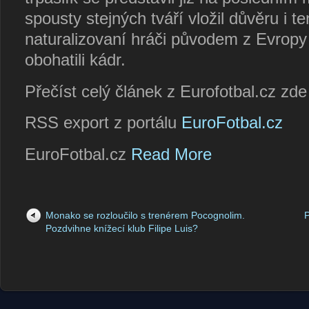
spousty stejných tváří vložil důvěru i t
naturalizovaní hráči původem z Evropy č
obohatili kádr.
Přečíst celý článek z Eurofotbal.cz zd
RSS export z portálu
EuroFotbal.cz
EuroFotbal.cz
Read More
Monako se rozloučilo s trenérem Pocognolim.
P
Pozdvihne knížecí klub Filipe Luis?