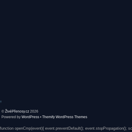
↑
©
ŽivéPřenosy.cz
2026
Powered by
WordPress
•
Themify WordPress Themes
function openCmp(event){ event.preventDefault(); event.stopPropagation(); s