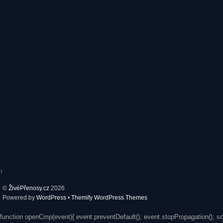
↑
©
ŽivéPřenosy.cz
2026
Powered by
WordPress
•
Themify WordPress Themes
function openCmp(event){ event.preventDefault(); event.stopPropagation(); s