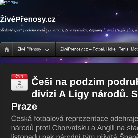
ŽivéPřenosy.cz
Sledujte sport z celého světa ! Livesport, Živé výsledky, Záznamy branek (Highlights) a
Živé Přenosy
ŽivéPřenosy.cz – Fotbal, Hokej, Tenis, Mo
ČVN
Češi na podzim podruhé
2
2026
divizi A Ligy národů. S
Praze
Česká fotbalová reprezentace odehraje
národů proti Chorvatsku a Anglii na st
listopadu pak národní tým přivítá Špan