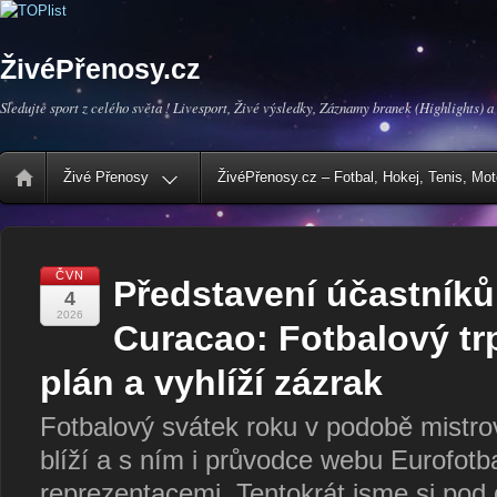
ŽivéPřenosy.cz
Sledujte sport z celého světa ! Livesport, Živé výsledky, Záznamy branek (Highlights) a
Živé Přenosy
ŽivéPřenosy.cz – Fotbal, Hokej, Tenis, Mo
ČVN
Představení účastníků
4
2026
Curacao: Fotbalový tr
plán a vyhlíží zázrak
Fotbalový svátek roku v podobě mistrov
blíží a s ním i průvodce webu Eurofot
reprezentacemi. Tentokrát jsme si pod 