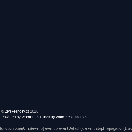
↑
©
ŽivéPřenosy.cz
2026
Powered by
WordPress
•
Themify WordPress Themes
function openCmp(event){ event.preventDefault(); event.stopPropagation(); s