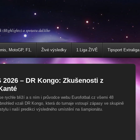
k (Highlights) a spoustu dalšího
enis, MotoGP, F1,
Živé výsledky
1.Liga ŽIVĚ
Tipsport Extraliga
S 2026 – DR Kongo: Zkušenosti z
Kanté
e rychle blíží a s ním i průvodce webu Eurofotbal.cz všemi 48
bnohled vzali DR Kongo, která do turnaje vstoupí zápasy ve skupině
 stylu i naší predikci výsledného umístění na šampionátu.