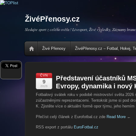
ŽivéPřenosy.cz
Sledujte sport z celého světa ! Livesport, Živé výsledky, Záznamy brane
Živé Přenosy
ŽivéPřenosy.cz – Fotbal, Hokej, T
ČVN
Představení účastníků M
9
Evropy, dynamika i nový 
2026
Fotbalový svátek roku v podobě mistrovství světa 2026 s
zúčastněnými reprezentacemi. Tentokrát jsme si pod dro
K. Zjistěte více o aktuální formě opor týmu, jeho herním
Přečíst celý článek z Eurofotbal.cz zde
Read More
←
RSS export z portálu
EuroFotbal.cz