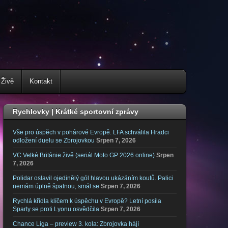
 Živě
Kontakt
Rychlovky | Krátké sportovní zprávy
Vše pro úspěch v pohárové Evropě. LFA schválila Hradci
odložení duelu se Zbrojovkou
Srpen 7, 2026
VC Velké Británie živě (seriál Moto GP 2026 online)
Srpen
7, 2026
Polidar oslavil ojedinělý gól hlavou ukázáním koutů. Palici
nemám úplně špatnou, smál se
Srpen 7, 2026
Rychlá křídla klíčem k úspěchu v Evropě? Letní posila
Sparty se proti Lyonu osvědčila
Srpen 7, 2026
Chance Liga – preview 3. kola: Zbrojovka hájí