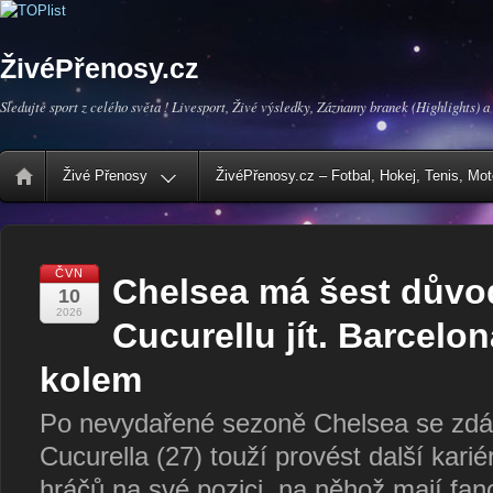
ŽivéPřenosy.cz
Sledujte sport z celého světa ! Livesport, Živé výsledky, Záznamy branek (Highlights) a
Živé Přenosy
ŽivéPřenosy.cz – Fotbal, Hokej, Tenis, Mo
ČVN
Chelsea má šest důvo
10
2026
Cucurellu jít. Barcelon
kolem
Po nevydařené sezoně Chelsea se zdá,
Cucurella (27) touží provést další karié
hráčů na své pozici, na něhož mají fan