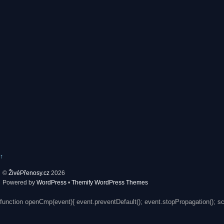
↑
©
ŽivéPřenosy.cz
2026
Powered by
WordPress
•
Themify WordPress Themes
function openCmp(event){ event.preventDefault(); event.stopPropagation(); s