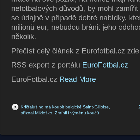
nefotbalových důvodů, by mohl zamířit
se údajně v případě dobré nabídky, kt
milionů eur, nebudou bránit jeho odch
několik.
Přečíst celý článek z Eurofotbal.cz zd
RSS export z portálu
EuroFotbal.cz
EuroFotbal.cz
Read More
Kričfalušiho má koupit belgické Saint-Gilloise,
přiznal Mikloško. Zmínil i výměnu koučů