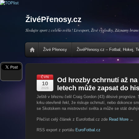
ŽivéPřenosy.cz
Sledujte sport z celého světa ! Livesport, Živé výsledky, Záznamy brane
Živé Přenosy
ŽivéPřenosy.cz – Fotbal, Hokej, T
ČVN
Od hrozby ochrnutí až na 
10
letech může zapsat do his
2026
Ještě v březnu čelil Craig Gordon (43) děsivé prognóze
krku otevřeně řekl, že riskuje ochrnutí, nebo dokonce sm
se Skotskem na mistrovství světa a může se stát druhý
Přečíst celý článek z Eurofotbal.cz zde
Read More
←
RSS export z portálu
EuroFotbal.cz