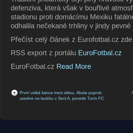
defenziva, která však v bouřlivé atmo
stadionu proti domácímu Mexiku fatáln
odhalila nečekané trhliny v jindy pevn
Přečíst celý článek z Eurofotbal.cz zd
RSS export z portálu
EuroFotbal.cz
EuroFotbal.cz
Read More
První velká šance mezi elitou. Abate poprvé
usedne na lavičku v Serii A, povede Turín FC