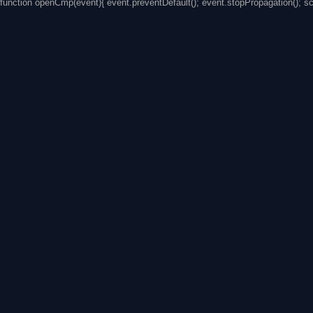
function openCmp(event){ event.preventDefault(); event.stopPropagation(); s