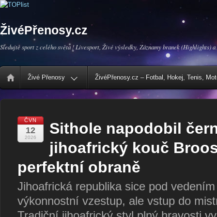
ŽivéPřenosy.cz
Sledujte sport z celého světa ! Livesport, Živé výsledky, Záznamy branek (Highlights) a
Živé Přenosy
ŽivéPřenosy.cz – Fotbal, Hokej, Tenis, Mo
ČVN
Sithole napodobil čern
12
2026
jihoafrický kouč Broos
perfektní obraně
Jihoafrická republika sice pod vedení
výkonnostní vzestup, ale vstup do mistr
Tradiční jihoafrický styl plný hravosti 