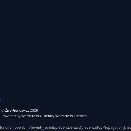
↑
©
ŽivéPřenosy.cz
2026
Powered by
WordPress
•
Themify WordPress Themes
function openCmp(event){ event.preventDefault(); event.stopPropagation(); s