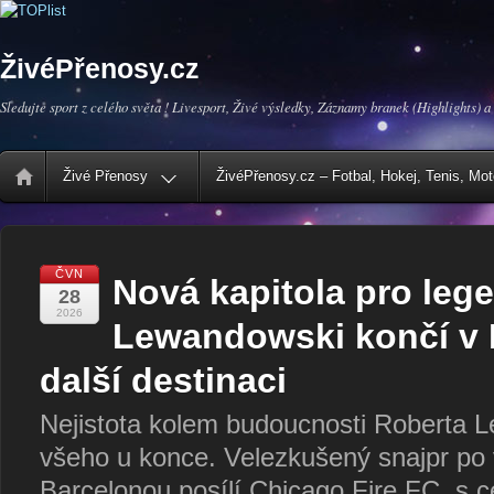
ŽivéPřenosy.cz
Sledujte sport z celého světa ! Livesport, Živé výsledky, Záznamy branek (Highlights) a
Živé Přenosy
ŽivéPřenosy.cz – Fotbal, Hokej, Tenis, Mo
ČVN
Nová kapitola pro leg
28
2026
Lewandowski končí v 
další destinaci
Nejistota kolem budoucnosti Roberta 
všeho u konce. Velezkušený snajpr po
Barcelonou posílí Chicago Fire FC, s 