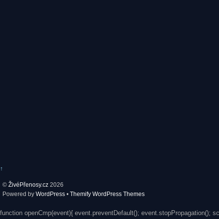
↑
©
ŽivéPřenosy.cz
2026
Powered by
WordPress
•
Themify WordPress Themes
function openCmp(event){ event.preventDefault(); event.stopPropagation(); s