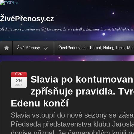
ŽivéPřenosy.cz
Sledujte sport z celého světa ! Livesport, Živé výsledky, Záznamy branek (Highlights) a
Živé Přenosy
ŽivéPřenosy.cz – Fotbal, Hokej, Tenis, Mo
ČVN
Slavia po kontumova
29
2026
zpřísňuje pravidla. Tvr
Edenu končí
Slavia vstoupí do nové sezony se zás
Předseda představenstva klubu Jarosla
dopise přiznal, že červenobílým kvůli