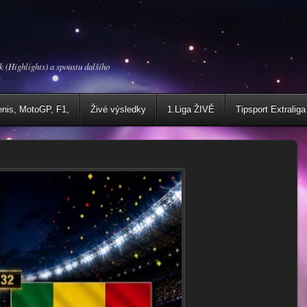
k (Highlights) a spoustu dalšího
enis, MotoGP, F1,
Živé výsledky
1.Liga ŽIVĚ
Tipsport Extraliga