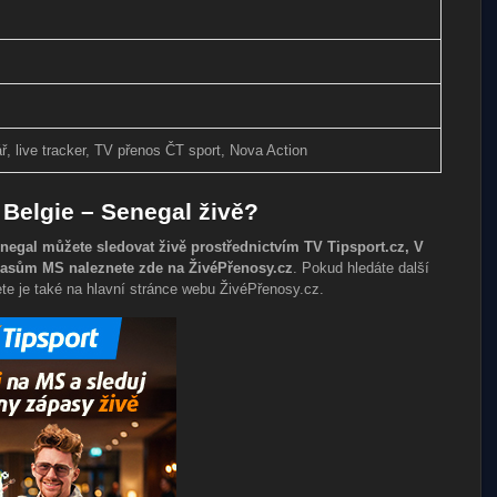
ř, live tracker, TV přenos ČT sport, Nova Action
Belgie – Senegal živě?
Senegal můžete sledovat živě prostřednictvím TV Tipsport.cz, V
zápasům MS naleznete zde na ŽivéPřenosy.cz
. Pokud hledáte další
te je také na hlavní stránce webu ŽivéPřenosy.cz.