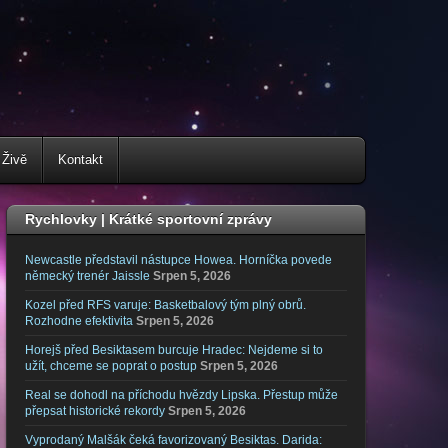
 Živě
Kontakt
Rychlovky | Krátké sportovní zprávy
Newcastle představil nástupce Howea. Horníčka povede
německý trenér Jaissle
Srpen 5, 2026
Kozel před RFS varuje: Basketbalový tým plný obrů.
Rozhodne efektivita
Srpen 5, 2026
Horejš před Besiktasem burcuje Hradec: Nejdeme si to
užít, chceme se poprat o postup
Srpen 5, 2026
Real se dohodl na příchodu hvězdy Lipska. Přestup může
přepsat historické rekordy
Srpen 5, 2026
Vyprodaný Malšák čeká favorizovaný Besiktas. Darida: