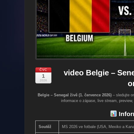
ČVC
video Belgie – Sene
1
2026
o
Belgie – Senegal živě (1. července 2026)
– sledujte o
informace o zápase, live stream, preview,
Info
Soutěž
MS 2026 ve fotbale (USA, Mexiko a Kanad