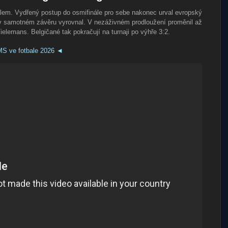
alem. Vydřený postup do osmifinále pro sebe nakonec urval evropský
c v samotném závěru vyrovnal. V nezáživném prodloužení proměnil až
ielemans. Belgičané tak pokračují na turnaji po výhře 3:2.
MS ve fotbale 2026 ◄