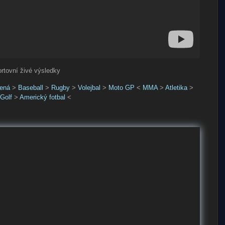
ortovní živé výsledky
ená
>
Baseball
>
Rugby
>
Volejbal
>
Moto GP
<
MMA
>
Atletika
>
Golf
>
Americký fotbal
<