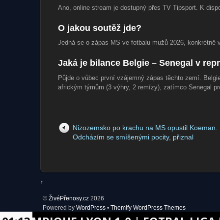
Ano, online stream je dostupný přes TV Tipsport. K disp
O jakou soutěž jde?
Jedná se o zápas MS ve fotbalu mužů 2026, konkrétně v
Jaká je bilance Belgie – Senegal v re
Půjde o vůbec první vzájemný zápas těchto zemí. Belgie 
africkým týmům (3 výhry, 2 remízy), zatímco Senegal pro
Nizozemsko po krachu na MS opustil Koeman.
Odcházím se smíšenými pocity, přiznal
↑
©
ŽivéPřenosy.cz
2026
Powered by
WordPress
•
Themify WordPress Themes