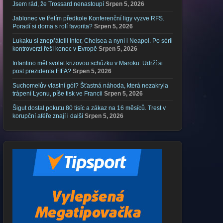
Jsem rád, že Trossard nenastoupí
Srpen 5, 2026
Jablonec ve třetím předkole Konferenční ligy vyzve RFS.
Poradí si doma s rolí favorita?
Srpen 5, 2026
Lukaku si znepřátelil Inter, Chelsea a nyní i Neapol. Po sérii
kontroverzí řeší konec v Evropě
Srpen 5, 2026
Infantino měl svolat krizovou schůzku v Maroku. Udrží si
post prezidenta FIFA?
Srpen 5, 2026
Suchomelův vlastní gól? Šťastná náhoda, která nezakryla
trápení Lyonu, píše tisk ve Francii
Srpen 5, 2026
Šigut dostal pokutu 80 tisíc a zákaz na 16 měsíců. Trest v
korupční aféře znají i další
Srpen 5, 2026