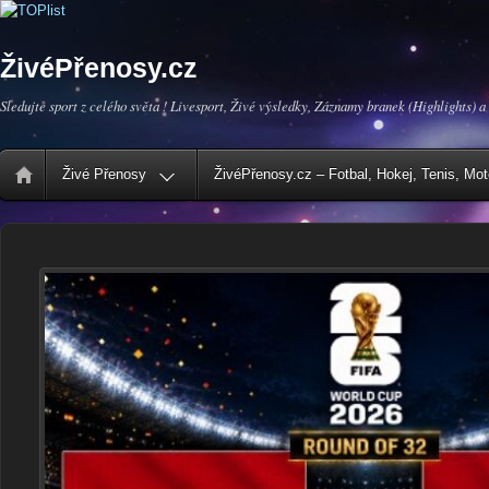
ŽivéPřenosy.cz
Sledujte sport z celého světa ! Livesport, Živé výsledky, Záznamy branek (Highlights) a
Živé Přenosy
ŽivéPřenosy.cz – Fotbal, Hokej, Tenis, Mo