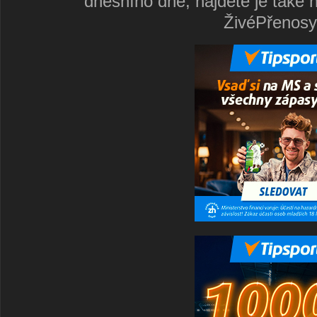
dnešního dne, najdete je také 
ŽivéPřenosy