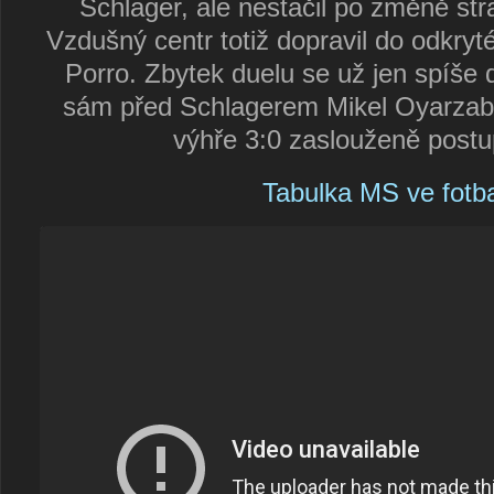
Schlager, ale nestačil po změně str
Vzdušný centr totiž dopravil do odkry
Porro. Zbytek duelu se už jen spíše d
sám před Schlagerem Mikel Oyarzaba
výhře 3:0 zaslouženě postu
Tabulka MS ve fotb