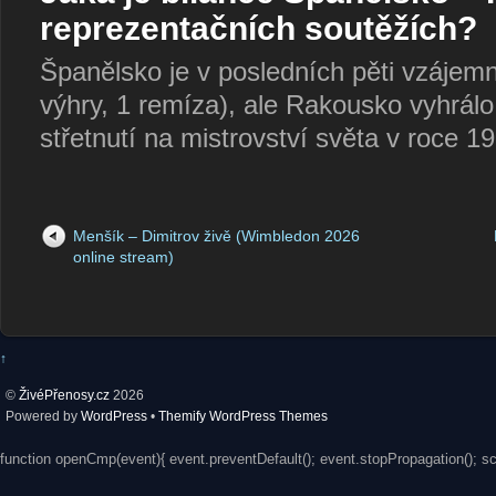
reprezentačních soutěžích?
Španělsko je v posledních pěti vzájem
výhry, 1 remíza), ale Rakousko vyhrálo 
střetnutí na mistrovství světa v roce 
Menšík – Dimitrov živě (Wimbledon 2026
online stream)
↑
©
ŽivéPřenosy.cz
2026
Powered by
WordPress
•
Themify WordPress Themes
function openCmp(event){ event.preventDefault(); event.stopPropagation(); s