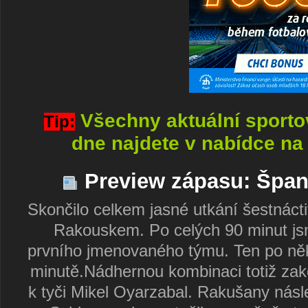
Všechny aktuální sport
Tip:
dne najdete v nabídce na 
Preview zápasu: Špan
Skončilo celkem jasné utkání šestnác
Rakouskem. Po celých 90 minut jsme
prvního jmenovaného týmu. Ten po něko
minutě.Nádhernou kombinaci totiž zako
k tyči Mikel Oyarzabal. Rakušany násl