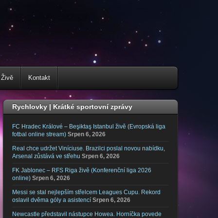
 Živě
Kontakt
Rychlovky | Krátké sportovní zprávy
FC Hradec Králové – Beşiktaş Istanbul živě (Evropská liga
fotbal online stream)
Srpen 6, 2026
Real chce udržet Viníciuse. Brazilci poslal novou nabídku,
Arsenal zůstává ve střehu
Srpen 6, 2026
FK Jablonec – RFS Riga živě (Konferenční liga 2026
online)
Srpen 6, 2026
Messi se stal nejlepším střelcem Leagues Cupu. Rekord
oslavil dvěma góly a asistencí
Srpen 6, 2026
Newcastle představil nástupce Howea. Horníčka povede