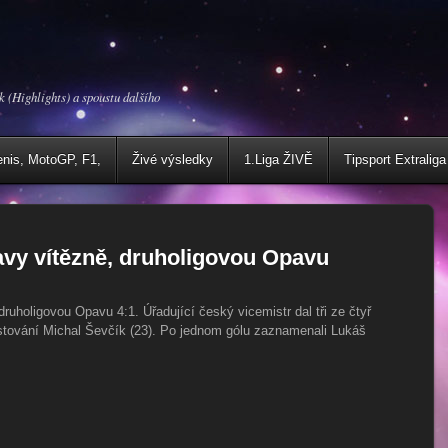
k (Highlights) a spoustu dalšího
enis, MotoGP, F1,
Živé výsledky
1.Liga ŽIVĚ
Tipsport Extraliga
ravy vítězně, druholigovou Opavu
druholigovou Opavu 4:1. Úřadující český vicemistr dal tři ze čtyř
ostování Michal Ševčík (23). Po jednom gólu zaznamenali Lukáš