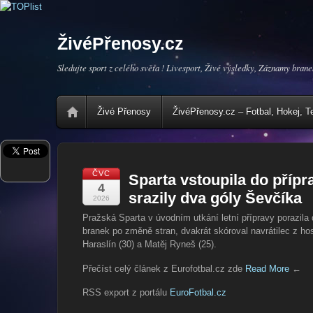
ŽivéPřenosy.cz
Sledujte sport z celého světa ! Livesport, Živé výsledky, Záznamy brane
Živé Přenosy
ŽivéPřenosy.cz – Fotbal, Hokej, T
ČVC
Sparta vstoupila do příp
4
srazily dva góly Ševčíka
2026
Pražská Sparta v úvodním utkání letní přípravy porazila 
branek po změně stran, dvakrát skóroval navrátilec z h
Haraslín (30) a Matěj Ryneš (25).
Přečíst celý článek z Eurofotbal.cz zde
Read More
←
RSS export z portálu
EuroFotbal.cz