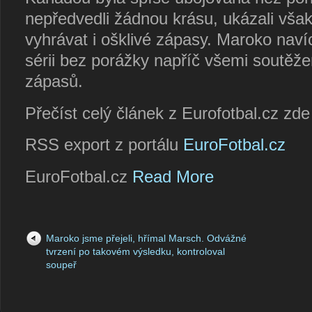
nepředvedli žádnou krásu, ukázali však
vyhrávat i ošklivé zápasy. Maroko naví
sérii bez porážky napříč všemi soutěž
zápasů.
Přečíst celý článek z Eurofotbal.cz zd
RSS export z portálu
EuroFotbal.cz
EuroFotbal.cz
Read More
Maroko jsme přejeli, hřímal Marsch. Odvážné
tvrzení po takovém výsledku, kontroloval
soupeř