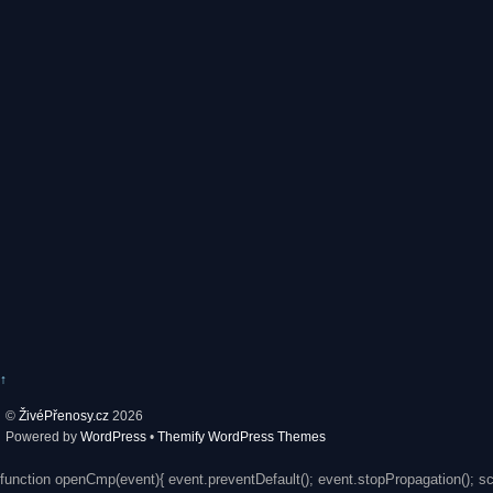
↑
©
ŽivéPřenosy.cz
2026
Powered by
WordPress
•
Themify WordPress Themes
function openCmp(event){ event.preventDefault(); event.stopPropagation(); s