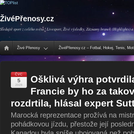
ŽivéPřenosy.cz
Sledujte sport z celého světa ! Livesport, Živé výsledky, Záznamy branek (Highlights) a
Živé Přenosy
ŽivéPřenosy.cz – Fotbal, Hokej, Tenis, Mo
ČVC
Ošklivá výhra potvrdil
5
2026
Francie by ho za takov
rozdrtila, hlásal expert Sut
Marocká reprezentace prožívá na mistr
pohádkovou jízdu, přestože její posled
Kanadou byla spíše ubojovaná než poh